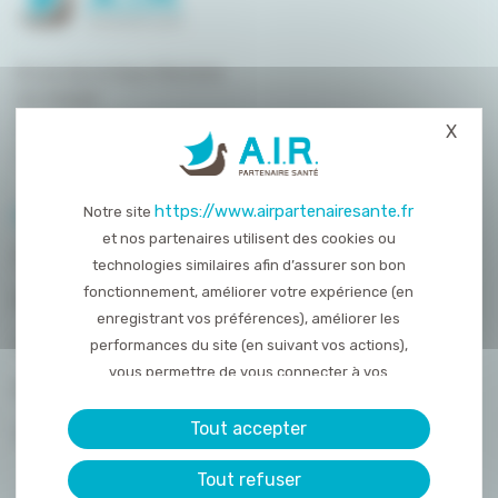
8 rue de la Haye Mariaise
CS 95458
14054 Caen
X
Masq
T. :
02 31 15 55 00
https://www.airpartenairesante.fr
Notre site
PLAN DU SITE
et nos partenaires utilisent des cookies ou
QUI SOMMES-NOUS ?
technologies similaires afin d’assurer son bon
fonctionnement, améliorer votre expérience (en
NOS PRESTATIONS
enregistrant vos préférences), améliorer les
ACTUALITÉS
performances du site (en suivant vos actions),
vous permettre de vous connecter à vos
NOUS REJOINDRE
réseaux sociaux et d’y partager des contenu
depuis notre site et enfin, afficher de la publicité
Tout accepter
CONTACT
personnalisée sur notre site ou ceux de nos
Tout refuser
partenaires. Certains traceurs non classés