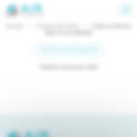
Panneau de gestion des cookies
Accueil
Congrès SFD 2021
Capture d’écran
2021-01-26 085823
TOUTES LES ACTUALITÉS
Publié le 26 janvier 2021