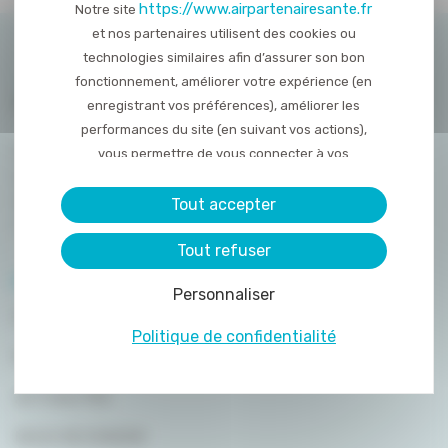
https://www.airpartenairesante.fr
Notre site
et nos partenaires utilisent des cookies ou
technologies similaires afin d’assurer son bon
fonctionnement, améliorer votre expérience (en
enregistrant vos préférences), améliorer les
performances du site (en suivant vos actions),
8 rue de la Haye Mariaise
vous permettre de vous connecter à vos
CS 95458
réseaux sociaux et d’y partager des contenu
14054 Caen
depuis notre site et enfin, afficher de la publicité
Tout accepter
personnalisée sur notre site ou ceux de nos
T. :
02 31 15 55 00
Tout refuser
partenaires. Certains traceurs non classés
peuvent être déposés sur notre site. Le dépôt
PLAN DU SITE
Personnaliser
de certains cookies nécessite votre
QUI SOMMES-NOUS ?
consentement préalable.
Politique de confidentialité
NOS PRESTATIONS
ACTUALITÉS
NOUS REJOINDRE