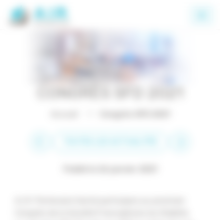
Panneau de gestion des cookies
CONGRÈS SFD 2021
Accueil
Congrès SFD 2021
TOUTES LES ACTUALITÉS
Publié le 26 janvier 2021
A.I.R. Partenaire Santé participera au prochain
Congrès de la Société Francophone du Diabète.