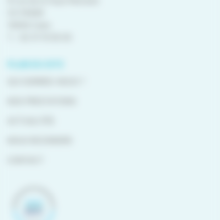
8 rue de la Haye Mariaise
CS 95458
14054 Caen
T. :
02 31 15 55 00
PLAN DU SITE
QUI SOMMES-NOUS ?
NOS PRESTATIONS
ACTUALITÉS
NOUS REJOINDRE
CONTACT