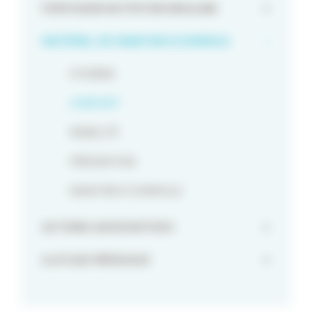
PERFUSION NUTRITION INSULINE
+
MATÉRIEL DE MAINTIEN À DOMICILE
-
HYGIÈNE
CONFORT
MOBILITÉ
PRÉVENTION
MAINTIEN À DOMICILE
ACTIONS ASSOCIATIVES
+
A.I.R GAZ MÉDICAUX
+