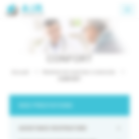
Panneau de gestion des cookies
CONFORT
Accueil
Matériel de maintien à domicile
CONFORT
NOS PRESTATIONS
ASSISTANCE RESPIRATOIRE
+