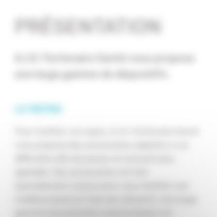
PRÉSENTATION
A.I.R. Partenaire Santé vous propose
une large gamme de dispositifs.
LE REPAS
Pour faciliter vos repas, A.I.R. Partenaire Santé
vous propose des accessoires adaptés à vos
difficultés afin de passer un moment plus
agréable. Des accessoires ont été
spécialement conçus pour vous faciliter une
meilleure prise en main des aliments. Une large
gamme d’accessoires ergonomiques est