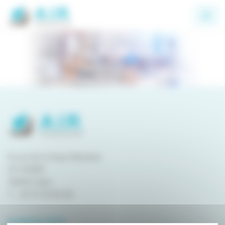
Panneau de gestion des cookies
8 rue de la Haye Mariaise
CS 95458
14054 Caen
T. :
02 31 15 55 00
PLAN DU SITE