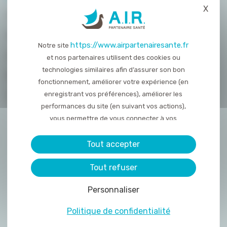
X
Masq
QUI SOMMES-NOUS ?
NOS PRESTATIONS
https://www.airpartenairesante.fr
Notre site
ACTUALITÉS
et nos partenaires utilisent des cookies ou
technologies similaires afin d’assurer son bon
NOUS REJOINDRE
fonctionnement, améliorer votre expérience (en
enregistrant vos préférences), améliorer les
CONTACT
performances du site (en suivant vos actions),
vous permettre de vous connecter à vos
réseaux sociaux et d’y partager des contenu
depuis notre site et enfin, afficher de la publicité
Tout accepter
personnalisée sur notre site ou ceux de nos
Tout refuser
partenaires. Certains traceurs non classés
peuvent être déposés sur notre site. Le dépôt
Personnaliser
de certains cookies nécessite votre
consentement préalable.
Politique de confidentialité