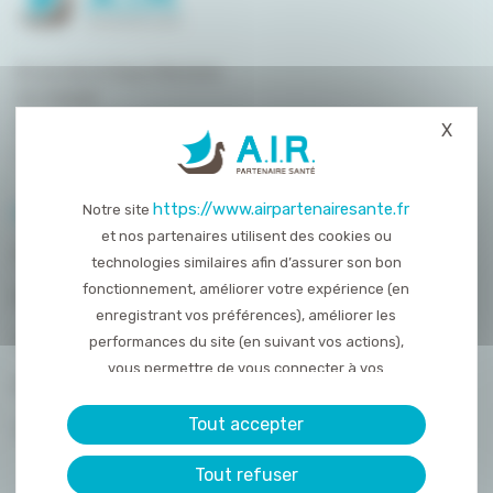
8 rue de la Haye Mariaise
CS 95458
14054 Caen
X
Masq
T. :
02 31 15 55 00
https://www.airpartenairesante.fr
Notre site
PLAN DU SITE
et nos partenaires utilisent des cookies ou
QUI SOMMES-NOUS ?
technologies similaires afin d’assurer son bon
fonctionnement, améliorer votre expérience (en
NOS PRESTATIONS
enregistrant vos préférences), améliorer les
ACTUALITÉS
performances du site (en suivant vos actions),
vous permettre de vous connecter à vos
NOUS REJOINDRE
réseaux sociaux et d’y partager des contenu
depuis notre site et enfin, afficher de la publicité
Tout accepter
CONTACT
personnalisée sur notre site ou ceux de nos
Tout refuser
partenaires. Certains traceurs non classés