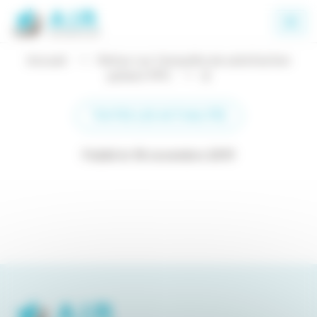
Panneau de gestion des cookies
Accueil
Retour sur l’enquête de satisfaction
patient PPC
2
TOUTES LES ACTUALITÉS
Publié le 18 novembre 2019