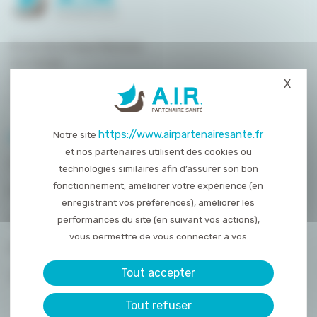
8 rue de la Haye Mariaise
CS 95458
14054 Caen
X
Masq
T. :
02 31 15 55 00
https://www.airpartenairesante.fr
Notre site
PLAN DU SITE
et nos partenaires utilisent des cookies ou
QUI SOMMES-NOUS ?
technologies similaires afin d’assurer son bon
fonctionnement, améliorer votre expérience (en
NOS PRESTATIONS
enregistrant vos préférences), améliorer les
ACTUALITÉS
performances du site (en suivant vos actions),
vous permettre de vous connecter à vos
NOUS REJOINDRE
réseaux sociaux et d’y partager des contenu
depuis notre site et enfin, afficher de la publicité
Tout accepter
CONTACT
personnalisée sur notre site ou ceux de nos
Tout refuser
partenaires. Certains traceurs non classés