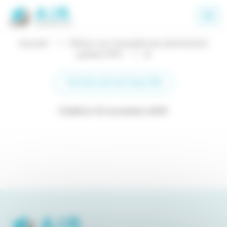
Panneau de gestion des cookies
Accueil
Retour sur l’enquête de satisfaction
patient PPC
2
TOUTES LES ACTUALITÉS
Publié le 12 novembre 2019