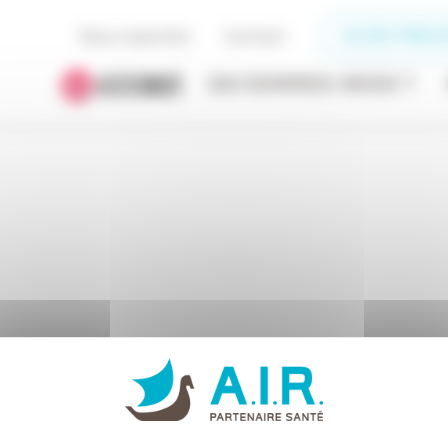
Nous rejoindre
Contact
ACCÈS PRESC
QUI SOMMES-NOUS ?
Assistance respiratoire
VENTILATION
venti