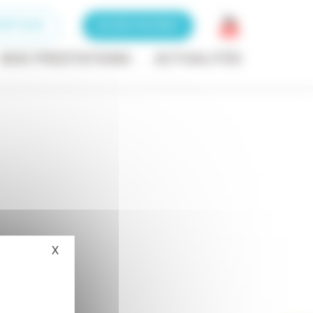
RIPTEUR
ACCÈS PATIENT
NOS PRESTATIONS
ACTUALITÉS
X
Masquer le bandeau des cookies
lation-2