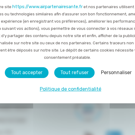
https://www.airpartenairesante.fr
re site
et nos partenaires utilisent
TOUTES LES ACTUALITÉS
es ou technologies similaires afin d’assurer son bon fonctionnement, amé
 expérience (en enregistrant vos préférences), améliorer les performan
Publié le 27 septembre 2017
en suivant vos actions), vous permettre de vous connecter à vos réseaux 
 d’y partager des contenu depuis notre site et enfin, afficher de la public
alisée sur notre site ou ceux de nos partenaires. Certains traceurs non
ent être déposés sur notre site. Le dépôt de certains cookies nécessite 
consentement préalable.
Tout accepter
Tout refuser
Personnaliser
Politique de confidentialité
DU SITE
OMMES-NOUS ?
RESTATIONS
LITÉS