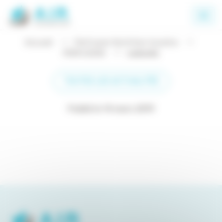
Panneau de gestion des cookies
Accueil
Perfusion Nutrition Insuline
PERFUSION
cadsolis
TOUTES LES ACTUALITÉS
Publié le 14 mars 2019