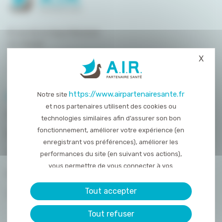
8 rue de la Haye Mariaise
CS 95458
14054 Caen
X
Masq
T. :
02 31 15 55 00
https://www.airpartenairesante.fr
Notre site
PLAN DU SITE
et nos partenaires utilisent des cookies ou
QUI SOMMES-NOUS ?
technologies similaires afin d’assurer son bon
fonctionnement, améliorer votre expérience (en
NOS PRESTATIONS
enregistrant vos préférences), améliorer les
ACTUALITÉS
performances du site (en suivant vos actions),
vous permettre de vous connecter à vos
NOUS REJOINDRE
réseaux sociaux et d’y partager des contenu
depuis notre site et enfin, afficher de la publicité
Tout accepter
CONTACT
personnalisée sur notre site ou ceux de nos
Tout refuser
partenaires. Certains traceurs non classés