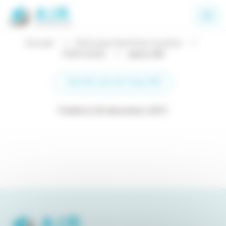
Panneau de gestion des cookies
Accueil
Perfusion Nutrition Insuline
PERFUSION
alaris GW
TOUTES LES ACTUALITÉS
Publié le 20 décembre 2017