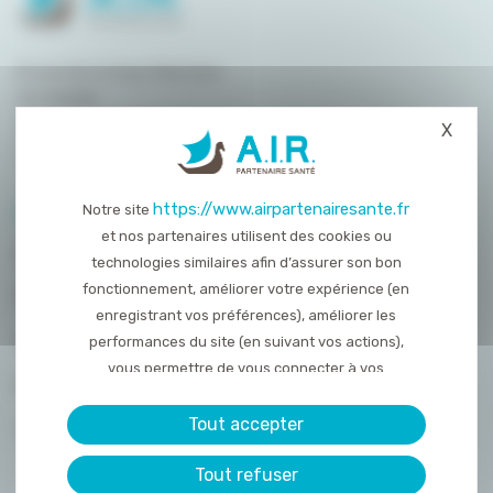
8 rue de la Haye Mariaise
CS 95458
14054 Caen
X
Masq
T. :
02 31 15 55 00
https://www.airpartenairesante.fr
Notre site
PLAN DU SITE
et nos partenaires utilisent des cookies ou
QUI SOMMES-NOUS ?
technologies similaires afin d’assurer son bon
fonctionnement, améliorer votre expérience (en
NOS PRESTATIONS
enregistrant vos préférences), améliorer les
ACTUALITÉS
performances du site (en suivant vos actions),
vous permettre de vous connecter à vos
NOUS REJOINDRE
réseaux sociaux et d’y partager des contenu
depuis notre site et enfin, afficher de la publicité
Tout accepter
CONTACT
personnalisée sur notre site ou ceux de nos
Tout refuser
partenaires. Certains traceurs non classés