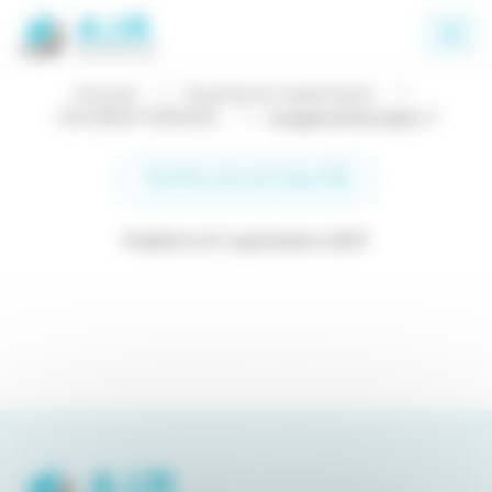
Panneau de gestion des cookies
Accueil
Assistance respiratoire
OXYGÉNOTHÉRAPIE
oxygenotherapie-7
TOUTES LES ACTUALITÉS
Publié le 27 septembre 2017