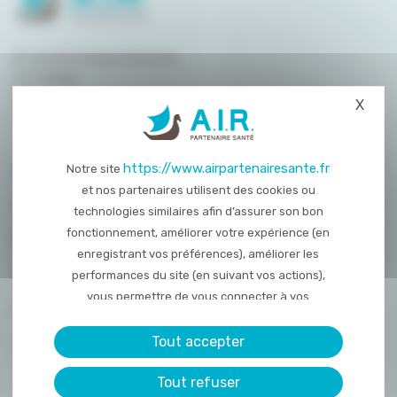
8 rue de la Haye Mariaise
CS 95458
14054 Caen
X
Masq
T. :
02 31 15 55 00
https://www.airpartenairesante.fr
Notre site
PLAN DU SITE
et nos partenaires utilisent des cookies ou
QUI SOMMES-NOUS ?
technologies similaires afin d’assurer son bon
fonctionnement, améliorer votre expérience (en
NOS PRESTATIONS
enregistrant vos préférences), améliorer les
ACTUALITÉS
performances du site (en suivant vos actions),
vous permettre de vous connecter à vos
NOUS REJOINDRE
réseaux sociaux et d’y partager des contenu
depuis notre site et enfin, afficher de la publicité
Tout accepter
CONTACT
personnalisée sur notre site ou ceux de nos
Tout refuser
partenaires. Certains traceurs non classés