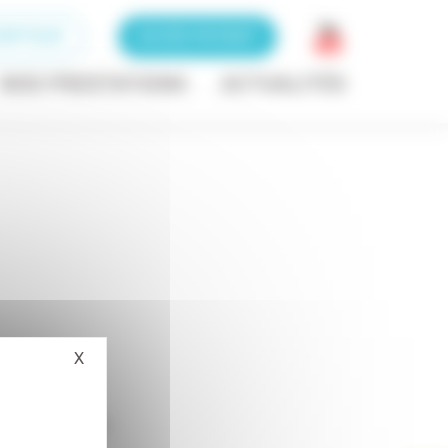
RIPTEUR
ACCÈS PATIENT
NOS PRESTATIONS
ACTUALITÉS
X
Masquer le bandeau des cookies
notherapie-1