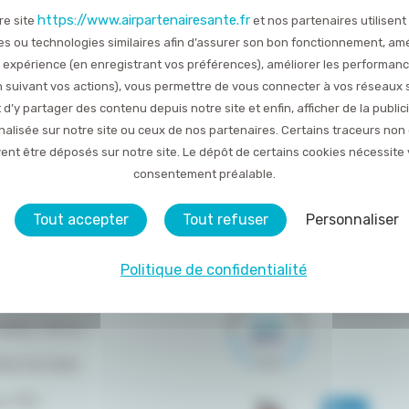
https://www.airpartenairesante.fr
re site
et nos partenaires utilisent
TOUTES LES ACTUALITÉS
es ou technologies similaires afin d’assurer son bon fonctionnement, amé
 expérience (en enregistrant vos préférences), améliorer les performan
Publié le 27 septembre 2017
en suivant vos actions), vous permettre de vous connecter à vos réseaux 
 d’y partager des contenu depuis notre site et enfin, afficher de la public
alisée sur notre site ou ceux de nos partenaires. Certains traceurs non
ent être déposés sur notre site. Le dépôt de certains cookies nécessite 
consentement préalable.
Tout accepter
Tout refuser
Personnaliser
Politique de confidentialité
DU SITE
OMMES-NOUS ?
RESTATIONS
LITÉS