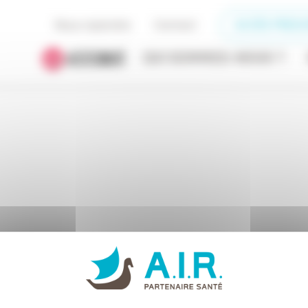
Nous rejoindre
Contact
ACCÈS PRESC
QUI SOMMES-NOUS ?
Assistance respiratoire
OXYGÉNOTHÉRAPIE
oxyge