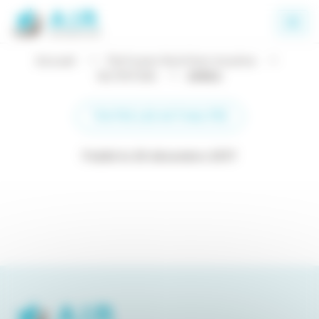
Panneau de gestion des cookies
Accueil
Perfusion Nutrition Insuline
NUTRITION
AMIKA
TOUTES LES ACTUALITÉS
Publié le 20 décembre 2017