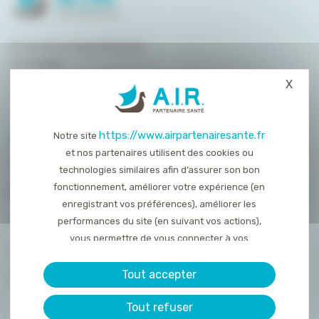
8 rue de la Haye Mariaise
CS 95458
14054 Caen
X
Masq
T. :
02 31 15 55 00
https://www.airpartenairesante.fr
Notre site
PLAN DU SITE
et nos partenaires utilisent des cookies ou
QUI SOMMES-NOUS ?
technologies similaires afin d’assurer son bon
fonctionnement, améliorer votre expérience (en
NOS PRESTATIONS
enregistrant vos préférences), améliorer les
ACTUALITÉS
performances du site (en suivant vos actions),
vous permettre de vous connecter à vos
NOUS REJOINDRE
réseaux sociaux et d’y partager des contenu
depuis notre site et enfin, afficher de la publicité
Tout accepter
CONTACT
personnalisée sur notre site ou ceux de nos
Tout refuser
partenaires. Certains traceurs non classés