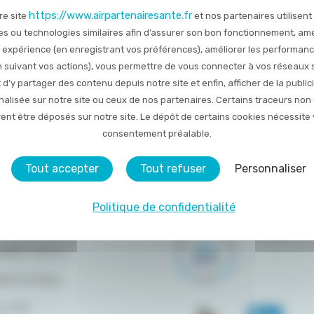
https://www.airpartenairesante.fr
re site
et nos partenaires utilisent
TOUTES LES ACTUALITÉS
es ou technologies similaires afin d’assurer son bon fonctionnement, amé
 expérience (en enregistrant vos préférences), améliorer les performan
Publié le 17 août 2021
en suivant vos actions), vous permettre de vous connecter à vos réseaux 
 d’y partager des contenu depuis notre site et enfin, afficher de la public
alisée sur notre site ou ceux de nos partenaires. Certains traceurs non
ent être déposés sur notre site. Le dépôt de certains cookies nécessite 
consentement préalable.
Tout accepter
Tout refuser
Personnaliser
Politique de confidentialité
DU SITE
OMMES-NOUS ?
RESTATIONS
LITÉS