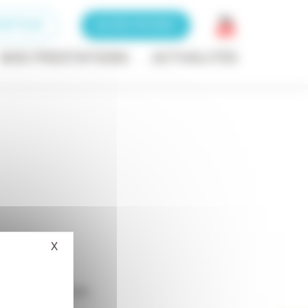
RIPTEUR
ACCÈS PATIENT
NOS PRESTATIONS
ACTUALITÉS
X
Masquer le bandeau des cookies
 4 Sport – 2015