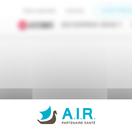
Nous rejoindre
Contact
ACCÈS PRESC
QUI SOMMES-NOUS ?
ériel de maintien à domicile
MOBILITÉ
web_Venus