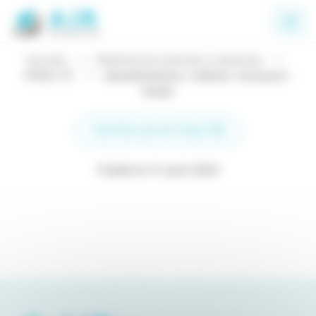
Panneau de gestion des cookies
Accueil
Matériel de maintien à domicile
MOBILITÉ
deambulateur-rollator-invacare-
banjo
TOUTES LES ACTUALITÉS
Publié le 17 août 2021