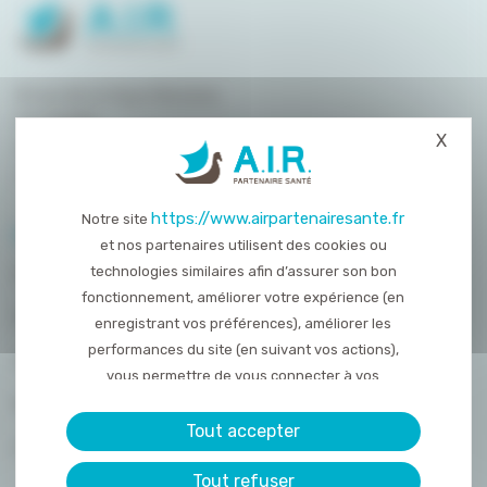
8 rue de la Haye Mariaise
CS 95458
X
Masq
14054 Caen
T. :
02 31 15 55 00
https://www.airpartenairesante.fr
Notre site
PLAN DU SITE
et nos partenaires utilisent des cookies ou
technologies similaires afin d’assurer son bon
QUI SOMMES-NOUS ?
fonctionnement, améliorer votre expérience (en
NOS PRESTATIONS
enregistrant vos préférences), améliorer les
performances du site (en suivant vos actions),
ACTUALITÉS
vous permettre de vous connecter à vos
réseaux sociaux et d’y partager des contenu
NOUS REJOINDRE
depuis notre site et enfin, afficher de la publicité
Tout accepter
CONTACT
personnalisée sur notre site ou ceux de nos
Tout refuser
partenaires. Certains traceurs non classés