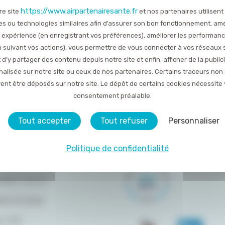
https://www.airpartenairesante.fr
re site
et nos partenaires utilisent
TOUTES LES ACTUALITÉS
es ou technologies similaires afin d’assurer son bon fonctionnement, amé
 expérience (en enregistrant vos préférences), améliorer les performan
Publié le 17 août 2021
en suivant vos actions), vous permettre de vous connecter à vos réseaux 
 d’y partager des contenu depuis notre site et enfin, afficher de la public
alisée sur notre site ou ceux de nos partenaires. Certains traceurs non
ent être déposés sur notre site. Le dépôt de certains cookies nécessite 
consentement préalable.
Tout accepter
Tout refuser
Personnaliser
Politique de confidentialité
DU SITE
OMMES-NOUS ?
RESTATIONS
LITÉS