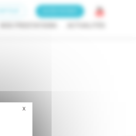
RIPTEUR
ACCÈS PATIENT
NOS PRESTATIONS
ACTUALITÉS
X
Masquer le bandeau des cookies
051000-2-1