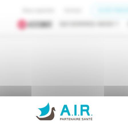
Nous rejoindre
Contact
ACCÈS PRESC
QUI SOMMES-NOUS ?
Matériel de maintien à domicile
CONFORT
1827