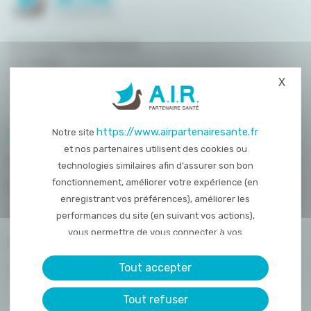
8 rue de la Haye Mariaise
CS 95458
14054 Caen
X
Masq
T. :
02 31 15 55 00
https://www.airpartenairesante.fr
Notre site
PLAN DU SITE
et nos partenaires utilisent des cookies ou
QUI SOMMES-NOUS ?
technologies similaires afin d’assurer son bon
fonctionnement, améliorer votre expérience (en
NOS PRESTATIONS
enregistrant vos préférences), améliorer les
ACTUALITÉS
performances du site (en suivant vos actions),
vous permettre de vous connecter à vos
NOUS REJOINDRE
réseaux sociaux et d’y partager des contenu
depuis notre site et enfin, afficher de la publicité
Tout accepter
CONTACT
personnalisée sur notre site ou ceux de nos
Tout refuser
partenaires. Certains traceurs non classés