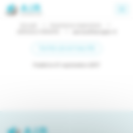
Panneau de gestion des cookies
Accueil
Assistance respiratoire
AÉROSOLTHÉRAPIE
aerosoltherapie-4
TOUTES LES ACTUALITÉS
Publié le 27 septembre 2017