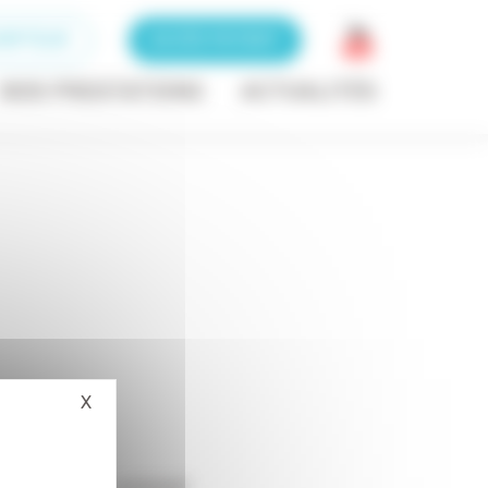
RIPTEUR
ACCÈS PATIENT
NOS PRESTATIONS
ACTUALITÉS
X
Masquer le bandeau des cookies
popnees_du_sommeil