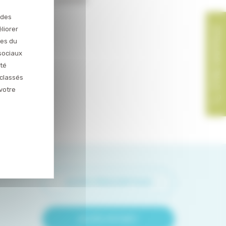
 des
liorer
ces du
sociaux
ité
 classés
votre
ACCÈS PRESCRIPTEUR
ACCÈS PATIENT