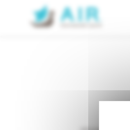
Panneau de gestion des cookies
634.cnam_demande_