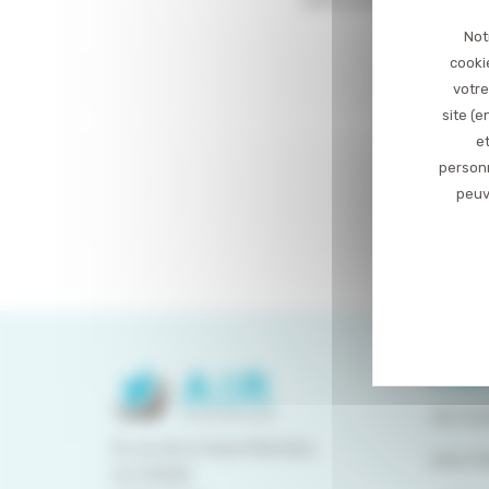
Not
cooki
votre
site (
et
personn
peuv
PLAN 
QUI S
8 rue de la Haye Mariaise
NOS P
CS 95458