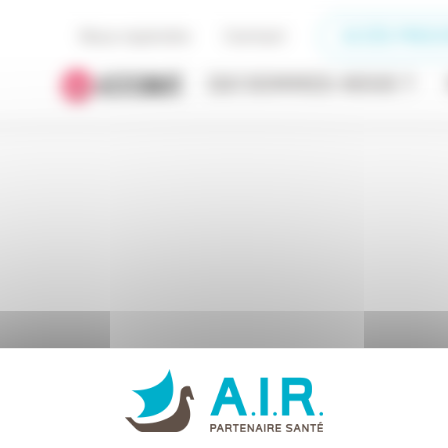
Nous rejoindre
Contact
ACCÈS PRESC
QUI SOMMES-NOUS ?
Accueil
Nouvelle demande d’accord préalable
accord_prealable_traitement_syndrome_apnees_hy