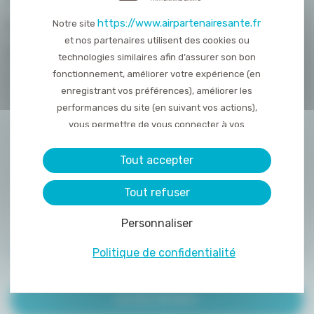
https://www.airpartenairesante.fr
Notre site
NOUS REJOINDRE
et nos partenaires utilisent des cookies ou
CONTACT
technologies similaires afin d’assurer son bon
fonctionnement, améliorer votre expérience (en
enregistrant vos préférences), améliorer les
performances du site (en suivant vos actions),
vous permettre de vous connecter à vos
réseaux sociaux et d’y partager des contenu
depuis notre site et enfin, afficher de la publicité
Tout accepter
personnalisée sur notre site ou ceux de nos
Tout refuser
partenaires. Certains traceurs non classés
peuvent être déposés sur notre site. Le dépôt
Personnaliser
de certains cookies nécessite votre
consentement préalable.
ACCÈS PRESCRIPTEUR
Politique de confidentialité
ACCÈS PATIENT