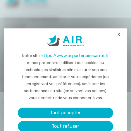
8 rue de la Haye Mariaise
CS 95458
14054 Caen
X
Masq
T. :
02 31 15 55 00
https://www.airpartenairesante.fr
Notre site
PLAN DU SITE
et nos partenaires utilisent des cookies ou
QUI SOMMES-NOUS ?
technologies similaires afin d’assurer son bon
fonctionnement, améliorer votre expérience (en
NOS PRESTATIONS
enregistrant vos préférences), améliorer les
ACTUALITÉS
performances du site (en suivant vos actions),
vous permettre de vous connecter à vos
NOUS REJOINDRE
réseaux sociaux et d’y partager des contenu
depuis notre site et enfin, afficher de la publicité
Tout accepter
CONTACT
personnalisée sur notre site ou ceux de nos
Tout refuser
partenaires. Certains traceurs non classés