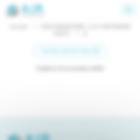
Panneau de gestion des cookies
Accueil
DON HUMANITAIRE : A.I.R. PARTENAIRE
SANTE
2
TOUTES LES ACTUALITÉS
Publié le 10 novembre 2022