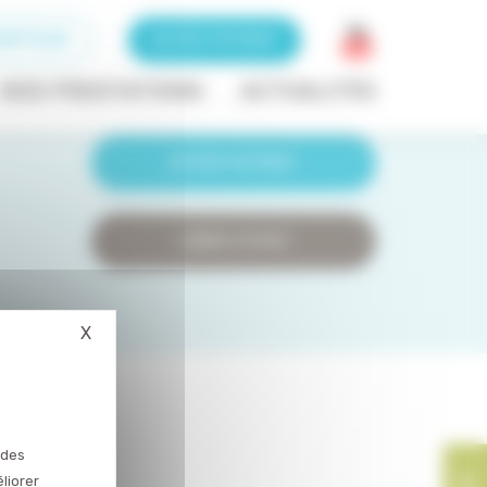
RIPTEUR
ACCÈS PATIENT
ACCÈS PRESCRIPTEUR
NOS PRESTATIONS
ACTUALITÉS
ACCÈS PATIENT
LIENS UTILES
X
Masquer le bandeau des cookies
Cookies
 des
liorer