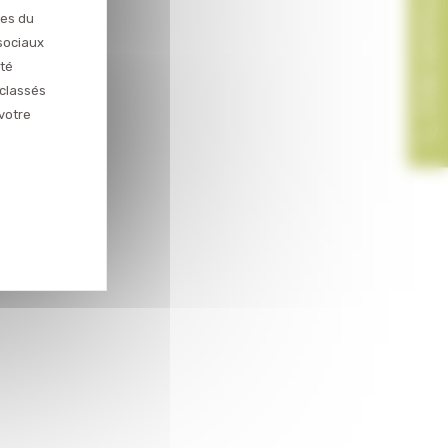
ces du
sociaux
ité
 classés
votre