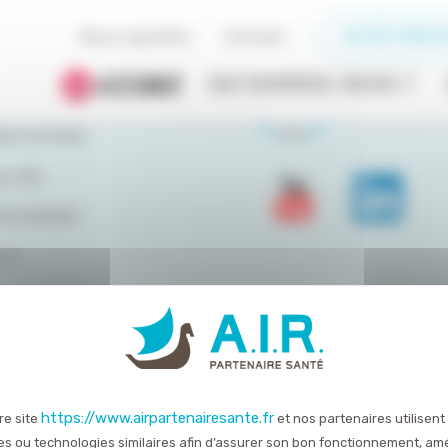
Nous rejoindre
Contact
ACCÈS PRESC
DU SITE
QUI SOMMES-NOUS ?
OMMES-NOUS ?
RESTATIONS
LITÉS
REJOINDRE
CT
servés
Mentions légales
Politique de confidentialité
https://www.airpartenairesante.fr
re site
et nos partenaires utilisent
es ou technologies similaires afin d’assurer son bon fonctionnement, amé