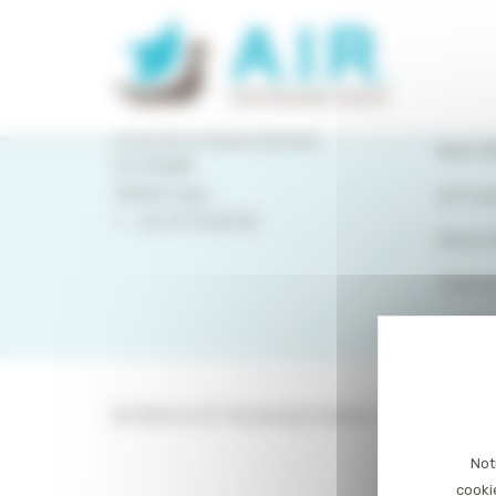
Panneau de gestion des cookies
PLAN 
QUI S
8 rue de la Haye Mariaise
NOS P
CS 95458
14054 Caen
ACTUA
T. :
02 31 15 55 00
NOUS 
CONTA
© 2026 A.I.R. Partenaire Santé. Tous droits ré
Not
cooki