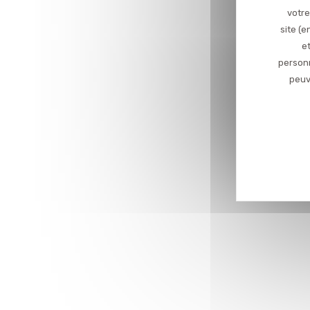
votre
site (
et
personn
peuv