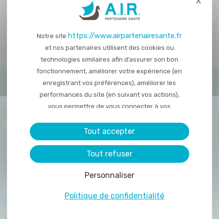
X
Masq
https://www.airpartenairesante.fr
Notre site
et nos partenaires utilisent des cookies ou
technologies similaires afin d’assurer son bon
fonctionnement, améliorer votre expérience (en
enregistrant vos préférences), améliorer les
performances du site (en suivant vos actions),
vous permettre de vous connecter à vos
réseaux sociaux et d’y partager des contenu
depuis notre site et enfin, afficher de la publicité
Tout accepter
8 rue de la Haye Mariaise
personnalisée sur notre site ou ceux de nos
CS 95458
Tout refuser
partenaires. Certains traceurs non classés
14054 Caen
peuvent être déposés sur notre site. Le dépôt
T. :
02 31 15 55 00
Personnaliser
de certains cookies nécessite votre
consentement préalable.
Politique de confidentialité
PLAN DU SITE
QUI SOMMES-NOUS ?