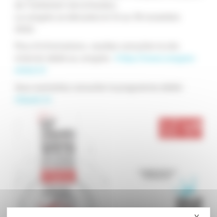
de Traitement de la Douleur.
Le congrès se déroulera le 16 au 18 novembre
2022.
Plus d’informations, veuillez consulter le site
internet dédié au congrès :
https://www.congres-
sfetd.fr/
Vous souhaitez consulter le programme dédié :
cliquez ici