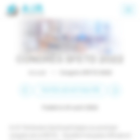
Panneau de gestion des cookies
CONGRÈS SFETD 2022
Accueil
Congrès SFETD 2022
TOUTES LES ACTUALITÉS
Publié le 24 août 2022
A.I.R. Partenaire Santé participera au prochain
congrès de la SFETD – Société Française d’Étude et