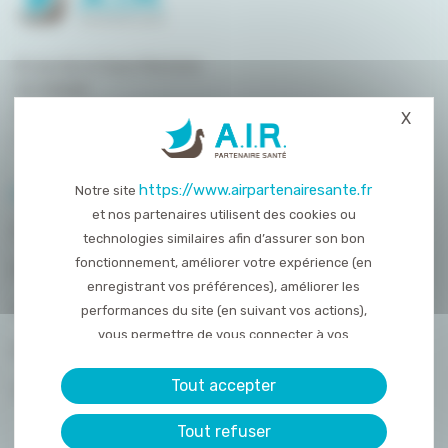
8 rue de la Haye Mariaise
CS 95458
14054 Caen
X
Masq
T. :
02 31 15 55 00
https://www.airpartenairesante.fr
Notre site
PLAN DU SITE
et nos partenaires utilisent des cookies ou
QUI SOMMES-NOUS ?
technologies similaires afin d’assurer son bon
fonctionnement, améliorer votre expérience (en
NOS PRESTATIONS
enregistrant vos préférences), améliorer les
ACTUALITÉS
performances du site (en suivant vos actions),
vous permettre de vous connecter à vos
NOUS REJOINDRE
réseaux sociaux et d’y partager des contenu
depuis notre site et enfin, afficher de la publicité
Tout accepter
CONTACT
personnalisée sur notre site ou ceux de nos
Tout refuser
partenaires. Certains traceurs non classés