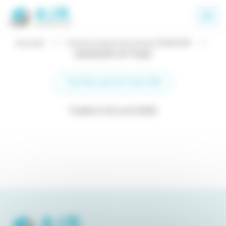
Panneau de gestion des cookies
Accueil
Communiqué de presse SNADOM
20200330 CP PSAD
TOUTES LES ACTUALITÉS
Publié le 02 avril 2020