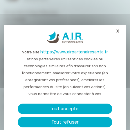
8 rue de la Haye Mariaise
CS 95458
14054 Caen
X
Masq
T. :
02 31 15 55 00
PLAN DU SITE
https://www.airpartenairesante.fr
Notre site
et nos partenaires utilisent des cookies ou
QUI SOMMES-NOUS ?
technologies similaires afin d’assurer son bon
NOS PRESTATIONS
fonctionnement, améliorer votre expérience (en
enregistrant vos préférences), améliorer les
ACTUALITÉS
performances du site (en suivant vos actions),
vous permettre de vous connecter à vos
NOUS REJOINDRE
réseaux sociaux et d’y partager des contenu
CONTACT
depuis notre site et enfin, afficher de la publicité
Tout accepter
personnalisée sur notre site ou ceux de nos
Tout refuser
partenaires. Certains traceurs non classés
peuvent être déposés sur notre site. Le dépôt