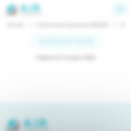
Panneau de gestion des cookies
Accueil
Communiqué de presse SNADOM
3
TOUTES LES ACTUALITÉS
Publié le 07 octobre 2020