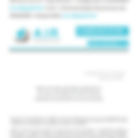
Découvrez le « Manifeste » rédigé par le SNADOM
en cliquant ici
et le « Communiqué de presse du
SNADOM » disponible
en cliquant ici