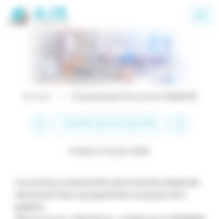
Panneau de gestion des cookies
Accueil
Communiqué de presse SNADOM
TOUTES LES ACTUALITÉS
Publié le 16 juin 2020
Les acteurs associatifs de la santé à domicile
adressent leurs propositions aux pouvoirs
publics.