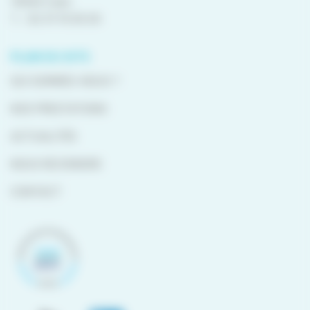
14054 Caen
T. :
02 31 15 55 00
PLAN DU SITE
QUI SOMMES-NOUS ?
NOS PRESTATIONS
ACTUALITÉS
NOUS REJOINDRE
CONTACT