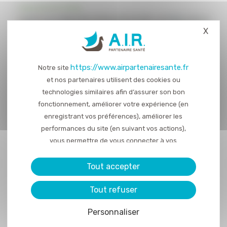
X
Masq
https://www.airpartenairesante.fr
Notre site
et nos partenaires utilisent des cookies ou
technologies similaires afin d’assurer son bon
fonctionnement, améliorer votre expérience (en
enregistrant vos préférences), améliorer les
performances du site (en suivant vos actions),
vous permettre de vous connecter à vos
réseaux sociaux et d’y partager des contenu
depuis notre site et enfin, afficher de la publicité
Tout accepter
personnalisée sur notre site ou ceux de nos
Tout refuser
partenaires. Certains traceurs non classés
peuvent être déposés sur notre site. Le dépôt
Personnaliser
de certains cookies nécessite votre
consentement préalable.