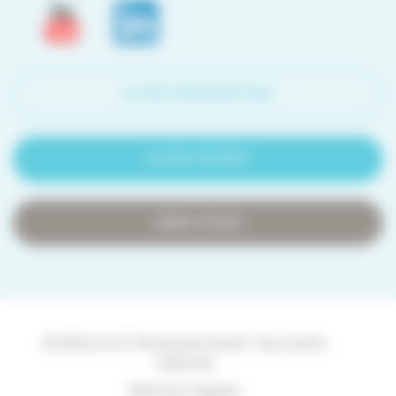
ACCÈS PRESCRIPTEUR
ACCÈS PATIENT
LIENS UTILES
© 2026 A.I.R. Partenaire Santé. Tous droits
réservés
Mentions légales