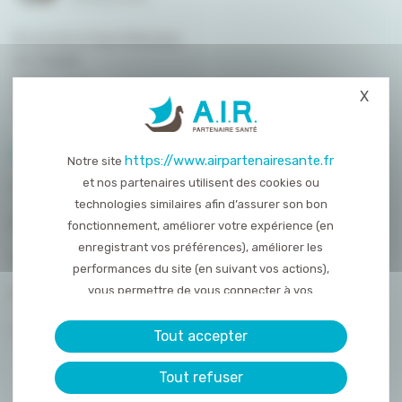
8 rue de la Haye Mariaise
CS 95458
14054 Caen
X
Masq
T. :
02 31 15 55 00
PLAN DU SITE
https://www.airpartenairesante.fr
Notre site
et nos partenaires utilisent des cookies ou
QUI SOMMES-NOUS ?
technologies similaires afin d’assurer son bon
NOS PRESTATIONS
fonctionnement, améliorer votre expérience (en
enregistrant vos préférences), améliorer les
ACTUALITÉS
performances du site (en suivant vos actions),
vous permettre de vous connecter à vos
NOUS REJOINDRE
réseaux sociaux et d’y partager des contenu
CONTACT
depuis notre site et enfin, afficher de la publicité
Tout accepter
personnalisée sur notre site ou ceux de nos
Tout refuser
partenaires. Certains traceurs non classés
peuvent être déposés sur notre site. Le dépôt