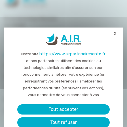
8 rue de la Haye Mariaise
CS 95458
14054 Caen
X
Masq
T. :
02 31 15 55 00
https://www.airpartenairesante.fr
Notre site
PLAN DU SITE
et nos partenaires utilisent des cookies ou
QUI SOMMES-NOUS ?
technologies similaires afin d’assurer son bon
fonctionnement, améliorer votre expérience (en
NOS PRESTATIONS
enregistrant vos préférences), améliorer les
ACTUALITÉS
performances du site (en suivant vos actions),
vous permettre de vous connecter à vos
NOUS REJOINDRE
réseaux sociaux et d’y partager des contenu
depuis notre site et enfin, afficher de la publicité
Tout accepter
CONTACT
personnalisée sur notre site ou ceux de nos
Tout refuser
partenaires. Certains traceurs non classés