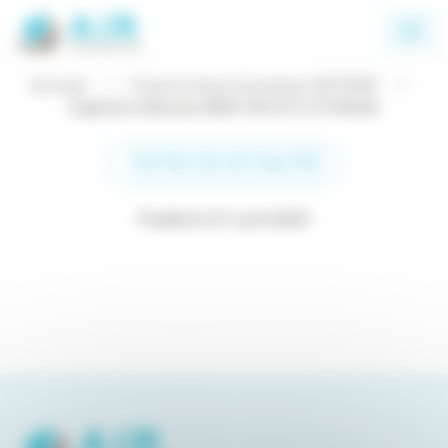
Panneau de gestion des cookies
Accueil
Communiqué de presse ANTADIR
Capture d’écran 2021-04-27 à 17.40.06
TOUTES LES ACTUALITÉS
Publié le 27 avril 2021