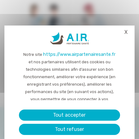
X
Masq
https://www.airpartenairesante.fr
Notre site
et nos partenaires utilisent des cookies ou
technologies similaires afin d’assurer son bon
fonctionnement, améliorer votre expérience (en
enregistrant vos préférences), améliorer les
performances du site (en suivant vos actions),
vous permettre de vous connecter à vos
réseaux sociaux et d’y partager des contenu
depuis notre site et enfin, afficher de la publicité
Tout accepter
personnalisée sur notre site ou ceux de nos
Tout refuser
partenaires. Certains traceurs non classés
peuvent être déposés sur notre site. Le dépôt