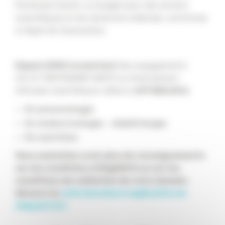
Partenaire Santé, un budget pour des actions
scientifiques et de recherche médicale, conformes
à l’objet de l’association.
Depuis 2009, le montant
des engagements
d’A.I.R. PARTENAIRE SANTE au financement
d’études scientifiques s’élève à
691 584,53 €.
En pneumologie
En endocrinologie – diabétologie
En nutrition
Vous souhaitez avoir plus de renseignements
sur les conditions d’éligibilité ou sur les
conditions de validation de votre dossier,
découvrez
notre brochure explicative en
cliquant ici !