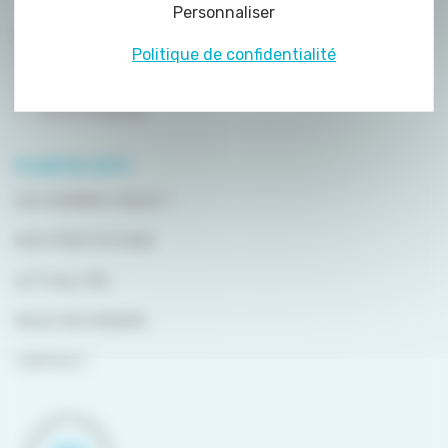
Personnaliser
de certains cookies nécessite votre
8 rue de la Haye Mariaise
consentement préalable.
Politique de confidentialité
CS 95458
14054 Caen
T. :
02 31 15 55 00
PLAN DU SITE
QUI SOMMES-NOUS ?
NOS PRESTATIONS
ACTUALITÉS
NOUS REJOINDRE
CONTACT