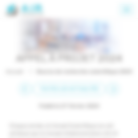
Panneau de gestion des cookies
APPEL À PROJET 2024
Accueil
Bourse de recherche scientifique 2024
TOUTES LES ACTUALITÉS
Publié le 27 février 2024
Chaque année, le Conseil Scientifique se voit
attribuer par le Conseil d’Administration d’A.I.R.