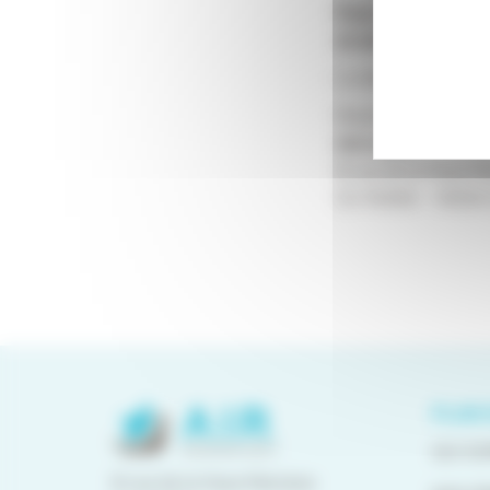
Pour plus d’infor
et de validation
La demande doit ê
Madame GLORIEUX
Adresse :
8 rue de la Haye M
CS 95458 – 14054
PLAN 
QUI S
8 rue de la Haye Mariaise