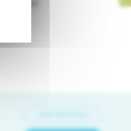
ons d’éligibilité
essous :
ACCÈS PRESCRIPTEUR