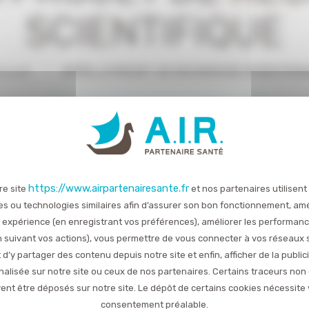
SCIENTIFIQUE
ccueil
APPEL A PROJET DE RECHERCHE SCIENTIFIQ
TOUTES LES ACTUALITÉS
Publié le 17 février 2021
https://www.airpartenairesante.fr
re site
et nos partenaires utilisent
 de financement pour votre projet de recherche scien
es ou technologies similaires afin d’assurer son bon fonctionnement, amé
R. Partenaire Santé
s’est doté d’un
Conseil Scientifique
.
 expérience (en enregistrant vos préférences), améliorer les performan
ue se voit attribuer par le Conseil d’Administration un budg
en suivant vos actions), vous permettre de vous connecter à vos réseaux 
 de recherche médicale
, conformes à l’objet de l’associati
 d’y partager des contenu depuis notre site et enfin, afficher de la public
alisée sur notre site ou ceux de nos partenaires. Certains traceurs non
, médecin, scientifique Normand ? N’hésitez pas à envoyer 
ent être déposés sur notre site. Le dépôt de certains cookies nécessite 
 2021.
consentement préalable.