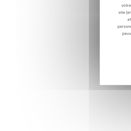
votre
site (
et
personn
peuv