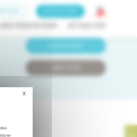
RIPTEUR
ACCÈS PATIENT
ACCÈS PRESCRIPTEUR
NOS PRESTATIONS
ACTUALITÉS
ACCÈS PATIENT
LIENS UTILES
X
Masquer le bandeau des cookies
Cookies
 des
liorer