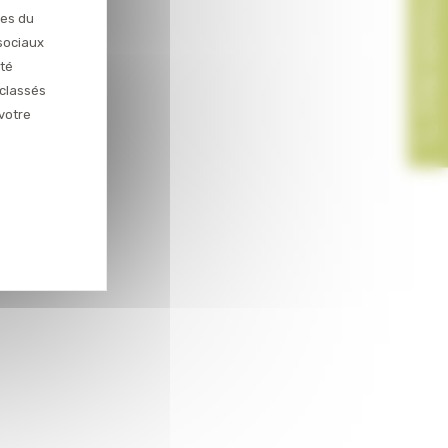
ces du
sociaux
ité
 classés
votre