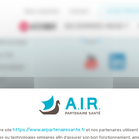
Nous rejoindre
Contact
ACCÈS PRESC
DU SITE
QUI SOMMES-NOUS ?
OMMES-NOUS ?
RESTATIONS
LITÉS
REJOINDRE
CT
servés
Mentions légales
Politique de confidentialité
https://www.airpartenairesante.fr
re site
et nos partenaires utilisent
es ou technologies similaires afin d’assurer son bon fonctionnement, amé