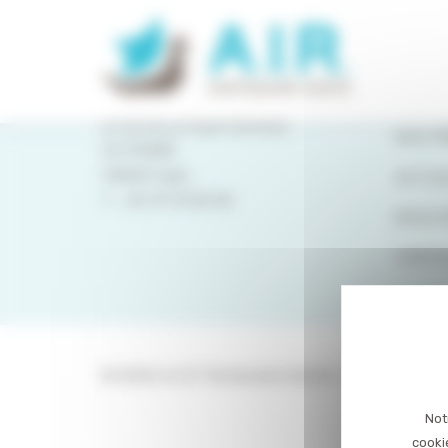
Panneau de gestion des cookies
PLAN 
QUI S
8 rue de la Haye Mariaise
NOS P
CS 95458
14054 Caen
ACTUA
T. :
02 31 15 55 00
NOUS 
CONTA
© 2026 A.I.R. Partenaire Santé. Tous droits ré
Not
cooki