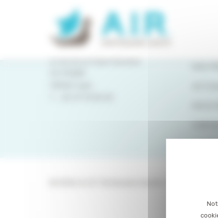
Panneau de gestion des cookies
PLAN 
QUI S
8 rue de la Haye Mariaise
NOS P
CS 95458
14054 Caen
ACTUA
T. :
02 31 15 55 00
NOUS 
CONTA
© 2026 A.I.R. Partenaire Santé. Tous droits ré
Not
cooki