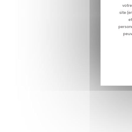
votre
site (
et
personn
peuv