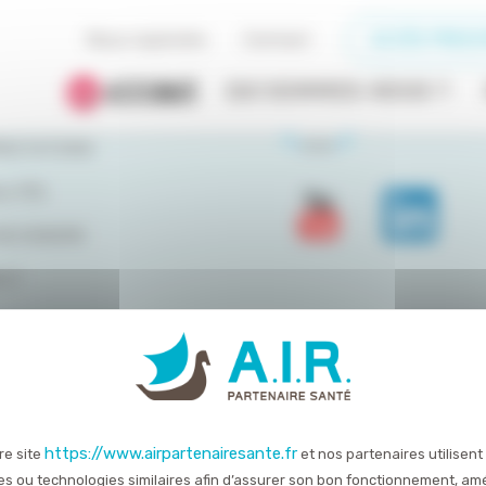
Nous rejoindre
Contact
ACCÈS PRESC
DU SITE
QUI SOMMES-NOUS ?
OMMES-NOUS ?
RESTATIONS
LITÉS
REJOINDRE
CT
servés
Mentions légales
Politique de confidentialité
https://www.airpartenairesante.fr
re site
et nos partenaires utilisent
es ou technologies similaires afin d’assurer son bon fonctionnement, amé