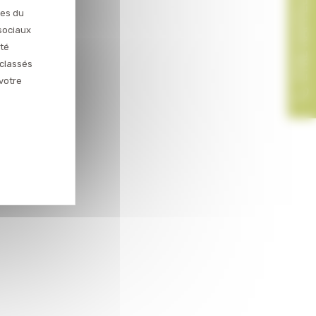
ces du
sociaux
ité
 classés
votre