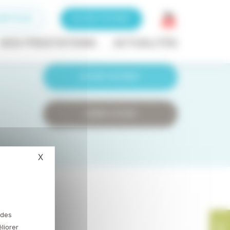
RIPTEUR
ACCÈS PATIENT
ACCÈS PRESCRIPTEUR
NOS PRESTATIONS
ACTUALITÉS
ACCÈS PATIENT
LIENS UTILES
X
Masquer le bandeau des cookies
Cookies
 des
liorer