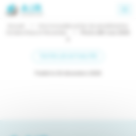
Panneau de gestion des cookies
Accueil
Une incroyable action de sensibilisation
Octobre Rose et Movember
Photo AIR rose 2025
2
TOUTES LES ACTUALITÉS
Publié le 02 décembre 2025