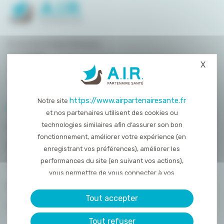
8 rue de la Haye Mariaise
CS 95458
X
Masq
14054 Caen
T. :
02 31 15 55 00
https://www.airpartenairesante.fr
Notre site
PLAN DU SITE
et nos partenaires utilisent des cookies ou
technologies similaires afin d’assurer son bon
QUI SOMMES-NOUS ?
fonctionnement, améliorer votre expérience (en
NOS PRESTATIONS
enregistrant vos préférences), améliorer les
performances du site (en suivant vos actions),
ACTUALITÉS
vous permettre de vous connecter à vos
réseaux sociaux et d’y partager des contenu
NOUS REJOINDRE
depuis notre site et enfin, afficher de la publicité
Tout accepter
CONTACT
personnalisée sur notre site ou ceux de nos
Tout refuser
partenaires. Certains traceurs non classés