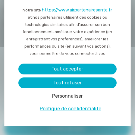
https://www.airpartenairesante.fr
Notre site
NOUS REJOINDRE
et nos partenaires utilisent des cookies ou
CONTACT
technologies similaires afin d’assurer son bon
fonctionnement, améliorer votre expérience (en
enregistrant vos préférences), améliorer les
performances du site (en suivant vos actions),
vous permettre de vous connecter à vos
réseaux sociaux et d’y partager des contenu
depuis notre site et enfin, afficher de la publicité
Tout accepter
personnalisée sur notre site ou ceux de nos
Tout refuser
partenaires. Certains traceurs non classés
peuvent être déposés sur notre site. Le dépôt
Personnaliser
de certains cookies nécessite votre
consentement préalable.
ACCÈS PRESCRIPTEUR
Politique de confidentialité
ACCÈS PATIENT