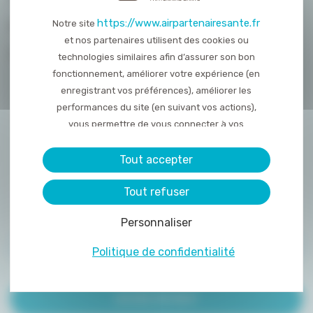
https://www.airpartenairesante.fr
Notre site
NOUS REJOINDRE
et nos partenaires utilisent des cookies ou
CONTACT
technologies similaires afin d’assurer son bon
fonctionnement, améliorer votre expérience (en
enregistrant vos préférences), améliorer les
performances du site (en suivant vos actions),
vous permettre de vous connecter à vos
réseaux sociaux et d’y partager des contenu
depuis notre site et enfin, afficher de la publicité
Tout accepter
personnalisée sur notre site ou ceux de nos
Tout refuser
partenaires. Certains traceurs non classés
peuvent être déposés sur notre site. Le dépôt
Personnaliser
de certains cookies nécessite votre
consentement préalable.
ACCÈS PRESCRIPTEUR
Politique de confidentialité
ACCÈS PATIENT