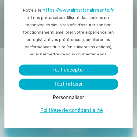
https://www.airpartenairesante.fr
Notre site
NOUS REJOINDRE
et nos partenaires utilisent des cookies ou
CONTACT
technologies similaires afin d’assurer son bon
fonctionnement, améliorer votre expérience (en
enregistrant vos préférences), améliorer les
performances du site (en suivant vos actions),
vous permettre de vous connecter à vos
réseaux sociaux et d’y partager des contenu
depuis notre site et enfin, afficher de la publicité
Tout accepter
personnalisée sur notre site ou ceux de nos
Tout refuser
partenaires. Certains traceurs non classés
peuvent être déposés sur notre site. Le dépôt
Personnaliser
de certains cookies nécessite votre
consentement préalable.
ACCÈS PRESCRIPTEUR
Politique de confidentialité
ACCÈS PATIENT