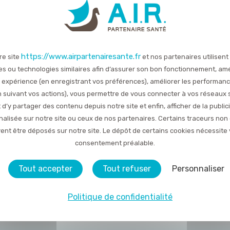
SOMMEIL
Accueil
19e Journée Nationale du Sommeil
https://www.airpartenairesante.fr
re site
et nos partenaires utilisent
es ou technologies similaires afin d’assurer son bon fonctionnement, amé
TOUTES LES ACTUALITÉS
 expérience (en enregistrant vos préférences), améliorer les performan
en suivant vos actions), vous permettre de vous connecter à vos réseaux 
 d’y partager des contenu depuis notre site et enfin, afficher de la public
Publié le 13 mars 2019
alisée sur notre site ou ceux de nos partenaires. Certains traceurs non
ent être déposés sur notre site. Le dépôt de certains cookies nécessite 
blic avec des médecins, des chercheurs et des professionn
consentement préalable.
aintenant accéder au programme en cliquant :
ICI
Tout accepter
Tout refuser
Personnaliser
Politique de confidentialité