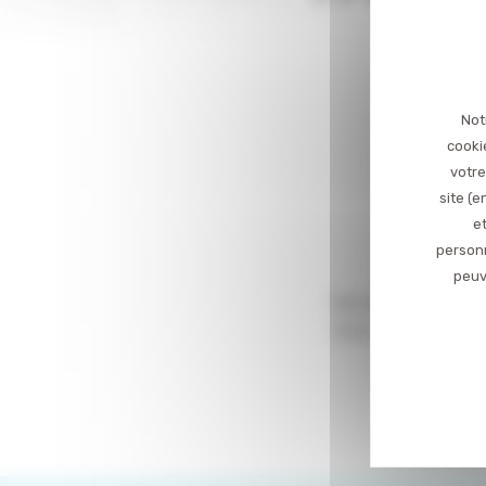
Not
cooki
votre
site (
et
personn
peuv
Rencontres tout pu
Vous pouvez dès m