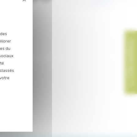
 des
liorer
ces du
sociaux
ité
 classés
votre
els de santé.