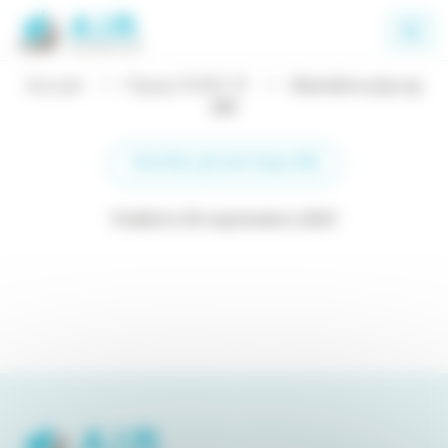
Panneau de gestion des cookies
Accueil
Popup COVID-19
Bannière pop up
AIR
TOUTES LES ACTUALITÉS
Publié le 30 septembre 2021