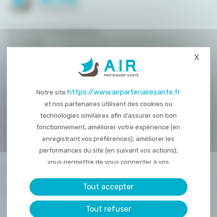
8 rue de la Haye Mariaise
CS 95458
14054 Caen
X
Masq
T. :
02 31 15 55 00
https://www.airpartenairesante.fr
Notre site
PLAN DU SITE
et nos partenaires utilisent des cookies ou
QUI SOMMES-NOUS ?
technologies similaires afin d’assurer son bon
fonctionnement, améliorer votre expérience (en
NOS PRESTATIONS
enregistrant vos préférences), améliorer les
ACTUALITÉS
performances du site (en suivant vos actions),
vous permettre de vous connecter à vos
NOUS REJOINDRE
réseaux sociaux et d’y partager des contenu
depuis notre site et enfin, afficher de la publicité
Tout accepter
CONTACT
personnalisée sur notre site ou ceux de nos
Tout refuser
partenaires. Certains traceurs non classés