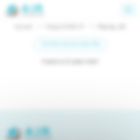
Panneau de gestion des cookies
Accueil
Popup COVID-19
Pop up_V2
TOUTES LES ACTUALITÉS
Publié le 07 juillet 2021