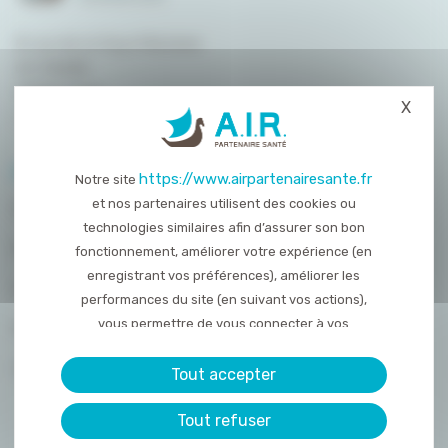
8 rue de la Haye Mariaise
CS 95458
14054 Caen
X
Masq
T. :
02 31 15 55 00
PLAN DU SITE
https://www.airpartenairesante.fr
Notre site
et nos partenaires utilisent des cookies ou
QUI SOMMES-NOUS ?
technologies similaires afin d’assurer son bon
NOS PRESTATIONS
fonctionnement, améliorer votre expérience (en
enregistrant vos préférences), améliorer les
ACTUALITÉS
performances du site (en suivant vos actions),
vous permettre de vous connecter à vos
NOUS REJOINDRE
réseaux sociaux et d’y partager des contenu
CONTACT
depuis notre site et enfin, afficher de la publicité
Tout accepter
personnalisée sur notre site ou ceux de nos
Tout refuser
partenaires. Certains traceurs non classés
peuvent être déposés sur notre site. Le dépôt