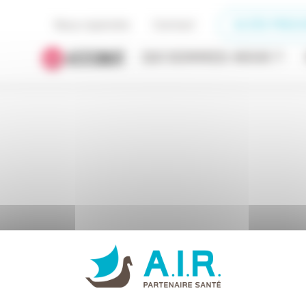
Nous rejoindre
Contact
ACCÈS PRESC
QUI SOMMES-NOUS ?
Accueil
Popup COVID-19
Sans titr;;lm,e-5