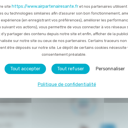
https://www.airpartenairesante.fr
re site
et nos partenaires utilisent
TOUTES LES ACTUALITÉS
es ou technologies similaires afin d’assurer son bon fonctionnement, amé
 expérience (en enregistrant vos préférences), améliorer les performan
Publié le 18 mai 2020
en suivant vos actions), vous permettre de vous connecter à vos réseaux 
 d’y partager des contenu depuis notre site et enfin, afficher de la public
alisée sur notre site ou ceux de nos partenaires. Certains traceurs non
ent être déposés sur notre site. Le dépôt de certains cookies nécessite 
consentement préalable.
Tout accepter
Tout refuser
Personnaliser
Politique de confidentialité
DU SITE
OMMES-NOUS ?
RESTATIONS
LITÉS